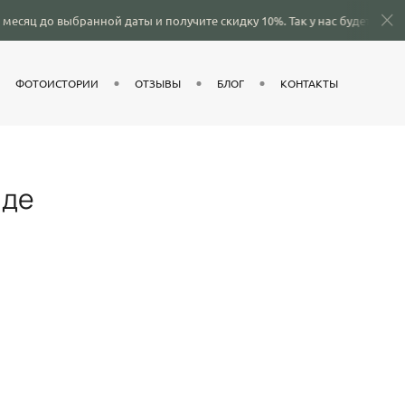
нной даты и получите скидку 10%.
Так у нас будет больше времени сп
ФОТОИСТОРИИ
ОТЗЫВЫ
БЛОГ
КОНТАКТЫ
оде