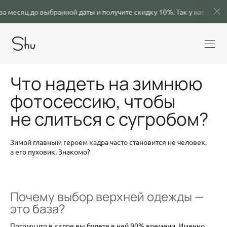
ц до выбранной даты и получите скидку 10%.
Так у нас будет больш
Что надеть на зимнюю
фотосессию, чтобы
не слиться с сугробом?
Зимой главным героем кадра часто становится не человек,
а его пуховик. Знакомо?
Почему выбор верхней одежды —
это база?
Потому что в кадре вы будете в ней 90% времени. Именно