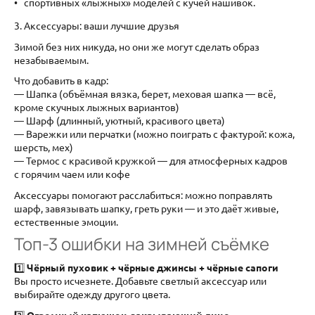
спортивных «лыжных» моделей с кучей нашивок.
3. Аксессуары: ваши лучшие друзья
Зимой без них никуда, но они же могут сделать образ
незабываемым.
Что добавить в кадр:
— Шапка (объёмная вязка, берет, меховая шапка — всё,
кроме скучных лыжных вариантов)
— Шарф (длинный, уютный, красивого цвета)
— Варежки или перчатки (можно поиграть с фактурой: кожа,
шерсть, мех)
— Термос с красивой кружкой — для атмосферных кадров
с горячим чаем или кофе
Аксессуары помогают расслабиться: можно поправлять
шарф, завязывать шапку, греть руки — и это даёт живые,
естественные эмоции.
Топ-3 ошибки на зимней съёмке
1️⃣
Чёрный пуховик + чёрные джинсы + чёрные сапоги
Вы просто исчезнете. Добавьте светлый аксессуар или
выбирайте одежду другого цвета.
2️⃣
Огромный капюшон, закрывающий лицо